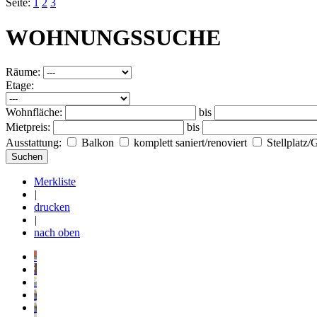
Seite:
1
2
3
WOHNUNGSSUCHE
Räume:
Etage:
Wohnfläche:
bis
Mietpreis:
bis
Ausstattung:
Balkon
komplett saniert/renoviert
Stellplatz/
Merkliste
|
drucken
|
nach oben